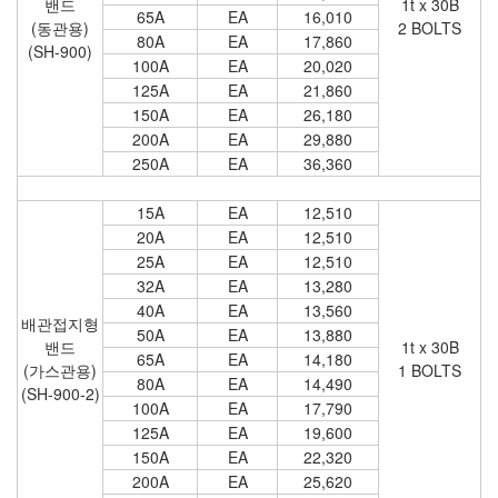
밴드
1t x 30B
65A
EA
16,010
(동관용)
2 BOLTS
80A
EA
17,860
(SH-900)
100A
EA
20,020
125A
EA
21,860
150A
EA
26,180
200A
EA
29,880
250A
EA
36,360
15A
EA
12,510
20A
EA
12,510
25A
EA
12,510
32A
EA
13,280
40A
EA
13,560
배관접지형
50A
EA
13,880
밴드
1t x 30B
65A
EA
14,180
(가스관용)
1 BOLTS
80A
EA
14,490
(SH-900-2)
100A
EA
17,790
125A
EA
19,600
150A
EA
22,320
200A
EA
25,620