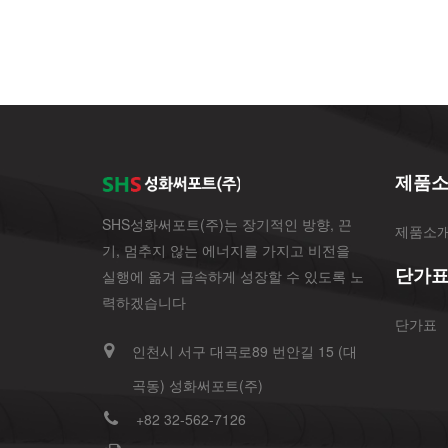
제품
SHS성화써포트(주)는 장기적인 방향, 끈
제품소
기, 멈추지 않는 에너지를 가지고 비전을
단가
실행에 옮겨 급속하게 성장할 수 있도록 노
력하겠습니다
단가표
인천시 서구 대곡로89 번안길 15 (대
곡동) 성화써포트(주)
+82 32-562-7126