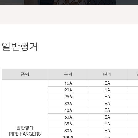
일반행거
품명
규격
단위
15A
EA
20A
EA
25A
EA
32A
EA
40A
EA
50A
EA
65A
EA
일반행가
80A
EA
PIPE HANGERS
100A
EA