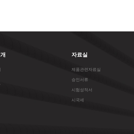
소개
자료실
개
제품관련자료실
승인서류
표
시험성적서
시국세