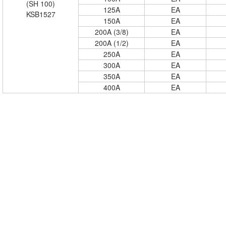
(SH 100)
125A
EA
KSB1527
150A
EA
200A (3/8)
EA
200A (1/2)
EA
250A
EA
300A
EA
350A
EA
400A
EA